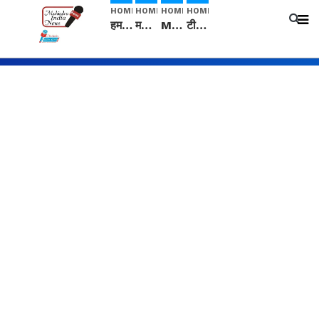
HOME
HOME
HOME
HOME
हम सनातनी..." सांसद kangana Ranaut से क्या बोली लड़की? Viral Jantar-Mantar | CJP protest
मनीषा हत्याकांड: हत्या, आत्महत्या या कोई बड़ा राज? | Full Story | Josh Haryana
Mangalsutra: हिंदू धर्म में शादी के बाद मंगलसूत्र क्यों पहनती है महिलाएं, किसने शुरु की ये परंपरा
टीम बीकेई ने एग्रीकल्चर ग्रेड की यूरिया खाद गट्टों में बदलकर टेक्निकल ग्रेड में बेचने वालों पर करवाई कार्रवाई: लखविंदर सिंह औलख