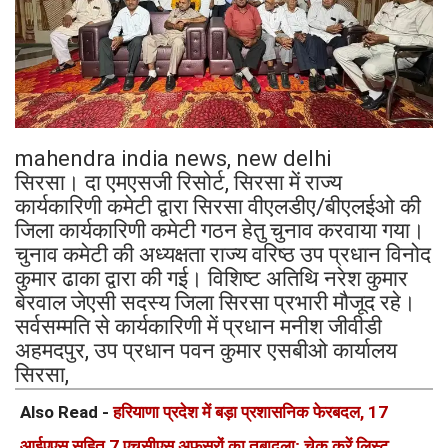
mahendra india news, new delhi
सिरसा। दा एमएसजी रिसोर्ट, सिरसा में राज्य
कार्यकारिणी कमेटी द्वारा सिरसा वीएलडीए/बीएलईओ की
जिला कार्यकारिणी कमेटी गठन हेतु चुनाव करवाया गया।
चुनाव कमेटी की अध्यक्षता राज्य वरिष्ठ उप प्रधान विनोद
कुमार ढाका द्वारा की गई। विशिष्ट अतिथि नरेश कुमार
बेरवाल जेएसी सदस्य जिला सिरसा प्रभारी मौजूद रहे।
सर्वसम्मति से कार्यकारिणी में प्रधान मनीश जीवीडी
अहमदपुर, उप प्रधान पवन कुमार एसबीओ कार्यालय
सिरसा,
Also Read -
हरियाणा प्रदेश में बड़ा प्रशासनिक फेरबदल, 17
आईएएस सहित 7 एचसीएस अफसरों का तबादला; चेक करें लिस्ट