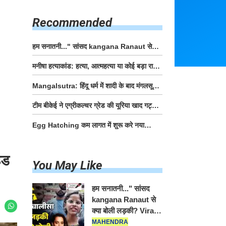
किसानों को मिलेगी 70 % तक
सहायता राशि
Recommended
हम सनातनी..." सांसद kangana
Ranaut से क्या बोली लड़की? Viral
मनीषा हत्याकांड: हत्या, आत्महत्या या कोई बड़ा राज?
Jantar-Mantar | CJP protest
| Full Story | Josh Haryana
Mangalsutra: हिंदू धर्म में शादी के
बाद मंगलसूत्र क्यों पहनती है महिलाएं,
टीम बीकेई ने एग्रीकल्चर ग्रेड की यूरिया
किसने शुरु की ये परंपरा
खाद गट्टों में बदलकर टेक्निकल ग्रेड में
Egg Hatching कम लागत में शुरू करे
बेचने वालों पर करवाई कार्रवाई:
नया बिजनेस। 17 हजार रुपए से शुरू
लखविंदर सिंह औलख
करे। Egg Hatching Machine
 हैड
You May Like
हम सनातनी..."
सांसद kangana
Ranaut से क्या
बोली लड़की?
MAHENDRA