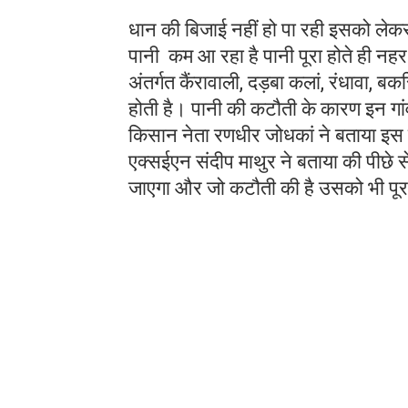
किसान नेता रणधीर जोधकां, सुरेंद्र महरि
कुमार, विनोद कुमार, अश्विनी, राकेश, संज
कुमार, संजय बेनीवाल, सुरेश कुमार सहित 
कटौती के बाद धान की बिजाई रुकी हुई है
अभी तक पानी नहीं छोड़ा गया। जिससे सि
WhatsApp Group
धान की बिजाई नहीं हो पा रही इसको लेकर उ
पानी कम आ रहा है पानी पूरा होते ही नहर 
अंतर्गत कैंरावाली, दड़बा कलां, रंधावा, बक
होती है। पानी की कटौती के कारण इन गां
किसान नेता रणधीर जोधकां ने बताया इस बा
एक्सईएन संदीप माथुर ने बताया की पीछे से