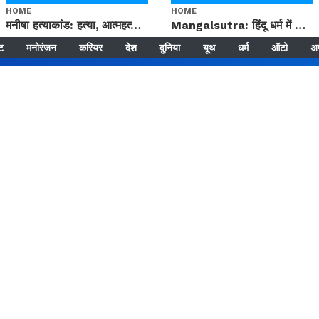
HOME
HOME
मनीषा हत्याकांड: हत्या, आत्महत्या या कोई बड़ा राज? | Full Story | Josh Haryana
Mangalsutra: हिंदू धर्म में शादी के बाद मंगलसूत्र क्यों पहनती है महिलाएं, किसने शुरु की ये परंपरा
्ट
मनोरंजन
करियर
देश
दुनिया
यूथ
धर्म
ऑटो
अ