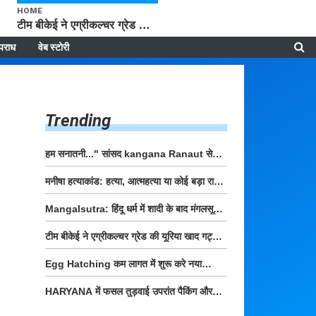
HOME
टीम बीकेई ने एग्रीकल्चर ग्रेड की यूरिया खाद गट्टों में बदलकर टेक्निकल ग्रेड में बेचने वालों पर करवाई कार्रवाई: लखविंदर सिंह औलख
पराध
वेब स्टोरी
Trending
हम सनातनी..." सांसद kangana
Ranaut से क्या बोली लड़की? Viral
मनीषा हत्याकांड: हत्या, आत्महत्या या कोई बड़ा राज?
Jantar-Mantar | CJP protest
| Full Story | Josh Haryana
Mangalsutra: हिंदू धर्म में शादी के
बाद मंगलसूत्र क्यों पहनती है महिलाएं,
टीम बीकेई ने एग्रीकल्चर ग्रेड की यूरिया
किसने शुरु की ये परंपरा
खाद गट्टों में बदलकर टेक्निकल ग्रेड में
Egg Hatching कम लागत में शुरू करे
बेचने वालों पर करवाई कार्रवाई:
नया बिजनेस। 17 हजार रुपए से शुरू
लखविंदर सिंह औलख
HARYANA में फसल तुड़वाई उपरांत
करे। Egg Hatching Machine
पैकिंग और परिवहन के लिए बागवानी