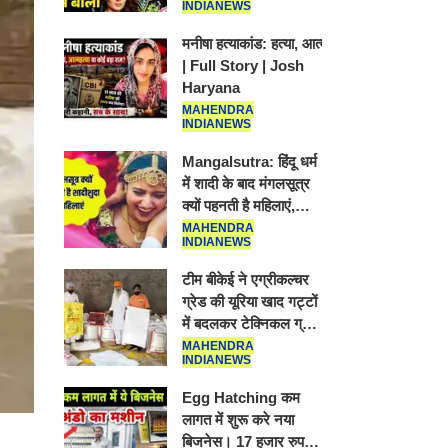
INDIANEWS
Viral Jantar-
Mantar | CJP
मनीषा हत्याकांड: हत्या, आत्महत्या या को
protest
| Full Story |
Josh Haryana
MAHENDRA
INDIANEWS
Mangalsutra:
हिंदू धर्म में शादी के
बाद मंगलसूत्र क्यों
पहनती है महिलाएं,
MAHENDRA
INDIANEWS
किसने शुरु की ये
परंपरा
टीम बीकेई ने
एग्रीकल्चर ग्रेड की
यूरिया खाद गट्टों में
बदलकर टेक्निकल
MAHENDRA
INDIANEWS
ग्रेड में बेचने वालों
पर करवाई कार्रवाई:
Egg Hatching
लखविंदर सिंह
कम लागत में शुरू
औलख
करे नया बिजनेस।