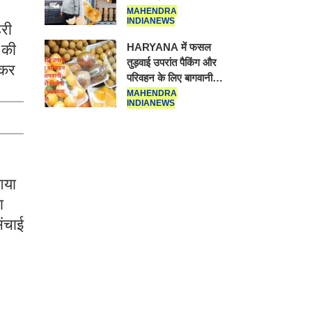
17 हजार रुपए से
MAHENDRA
INDIANEWS
शुरू करे। Egg
हरी
Hatching
HARYANA
 की
Machine
में फसल तुड़वाई
ेकर
उपरांत पैकिंग और
परिवहन के लिए
MAHENDRA
INDIANEWS
बागवानी किसानों
को मिलेगी 70 %
तक सहायता राशि