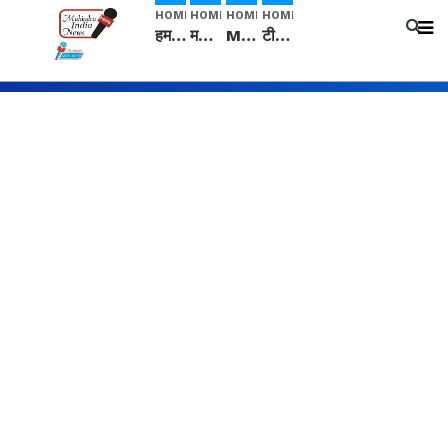
HOME
HOME
HOME
HOME
हम सनातनी..." सांसद kangana Ranaut से क्या बोली लड़की? Viral Jantar-Mantar | CJP protest
मनीषा हत्याकांड: हत्या, आत्महत्या या कोई बड़ा राज? | Full Story | Josh Haryana
Mangalsutra: हिंदू धर्म में शादी के बाद मंगलसूत्र क्यों पहनती है महिलाएं, किसने शुरु की ये परंपरा
टीम बीकेई ने एग्रीकल्चर ग्रेड की यूरिया खाद गट्टों में बदलकर टेक्निकल ग्रेड में बेचने वालों पर करवाई कार्रवाई: लखविंदर सिंह औलख