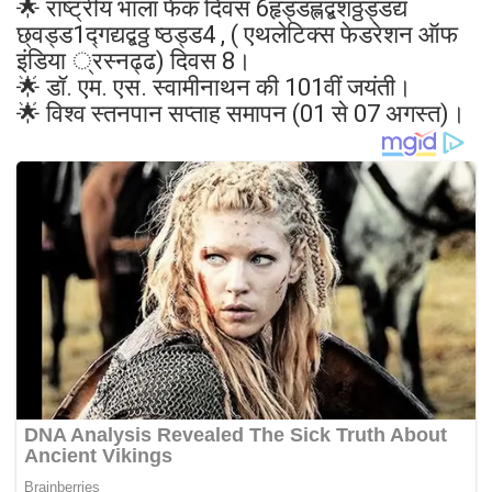
🌟 राष्ट्रीय भाला फेंक दिवस 6हृड्डह्लद्बशठ्ठड्डद्य
छ्वड्ड1द्गद्यद्बठ्ठ ष्ठड्ड4 , ( एथलेटिक्स फेडरेशन ऑफ
इंडिया ्रस्नढ्ढ) दिवस 8।
🌟 डॉ. एम. एस. स्वामीनाथन की 101वीं जयंती।
🌟 विश्व स्तनपान सप्ताह समापन (01 से 07 अगस्त)।