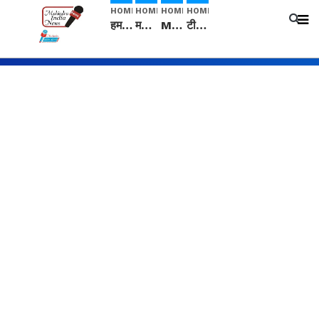
HOME
HOME
HOME
HOME
हम सनातनी..." सांसद kangana Ranaut से क्या बोली लड़की? Viral Jantar-Mantar | CJP protest
मनीषा हत्याकांड: हत्या, आत्महत्या या कोई बड़ा राज? | Full Story | Josh Haryana
Mangalsutra: हिंदू धर्म में शादी के बाद मंगलसूत्र क्यों पहनती है महिलाएं, किसने शुरु की ये परंपरा
टीम बीकेई ने एग्रीकल्चर ग्रेड की यूरिया खाद गट्टों में बदलकर टेक्निकल ग्रेड में बेचने वालों पर करवाई कार्रवाई: लखविंदर सिंह औलख