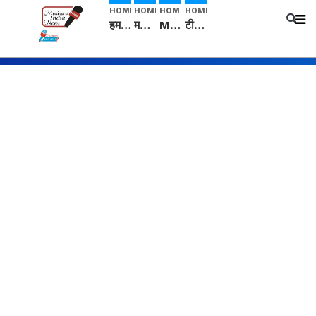
HOME
HOME
HOME
HOME
हम सनातनी..." सांसद kangana Ranaut से क्या बोली लड़की? Viral Jantar-Mantar | CJP protest
मनीषा हत्याकांड: हत्या, आत्महत्या या कोई बड़ा राज? | Full Story | Josh Haryana
Mangalsutra: हिंदू धर्म में शादी के बाद मंगलसूत्र क्यों पहनती है महिलाएं, किसने शुरु की ये परंपरा
टीम बीकेई ने एग्रीकल्चर ग्रेड की यूरिया खाद गट्टों में बदलकर टेक्निकल ग्रेड में बेचने वालों पर करवाई कार्रवाई: लखविंदर सिंह औलख