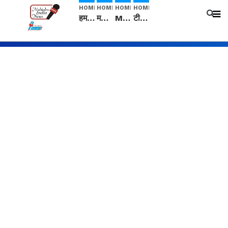
HOME
HOME
HOME
HOME
हम सनातनी..." सांसद kangana Ranaut से क्या बोली लड़की? Viral Jantar-Mantar | CJP protest
मनीषा हत्याकांड: हत्या, आत्महत्या या कोई बड़ा राज? | Full Story | Josh Haryana
Mangalsutra: हिंदू धर्म में शादी के बाद मंगलसूत्र क्यों पहनती है महिलाएं, किसने शुरु की ये परंपरा
टीम बीकेई ने एग्रीकल्चर ग्रेड की यूरिया खाद गट्टों में बदलकर टेक्निकल ग्रेड में बेचने वालों पर करवाई कार्रवाई: लखविंदर सिंह औलख