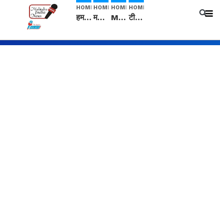
HOME
HOME
HOME
HOME
हम सनातनी..." सांसद kangana Ranaut से क्या बोली लड़की? Viral Jantar-Mantar | CJP protest
मनीषा हत्याकांड: हत्या, आत्महत्या या कोई बड़ा राज? | Full Story | Josh Haryana
Mangalsutra: हिंदू धर्म में शादी के बाद मंगलसूत्र क्यों पहनती है महिलाएं, किसने शुरु की ये परंपरा
टीम बीकेई ने एग्रीकल्चर ग्रेड की यूरिया खाद गट्टों में बदलकर टेक्निकल ग्रेड में बेचने वालों पर करवाई कार्रवाई: लखविंदर सिंह औलख