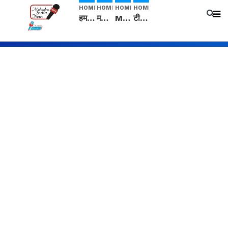
HOME
HOME
HOME
HOME
हम सनातनी..." सांसद kangana Ranaut से क्या बोली लड़की? Viral Jantar-Mantar | CJP protest
मनीषा हत्याकांड: हत्या, आत्महत्या या कोई बड़ा राज? | Full Story | Josh Haryana
Mangalsutra: हिंदू धर्म में शादी के बाद मंगलसूत्र क्यों पहनती है महिलाएं, किसने शुरु की ये परंपरा
टीम बीकेई ने एग्रीकल्चर ग्रेड की यूरिया खाद गट्टों में बदलकर टेक्निकल ग्रेड में बेचने वालों पर करवाई कार्रवाई: लखविंदर सिंह औलख