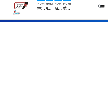
HOME
HOME
HOME
HOME
हम सनातनी..." सांसद kangana Ranaut से क्या बोली लड़की? Viral Jantar-Mantar | CJP protest
मनीषा हत्याकांड: हत्या, आत्महत्या या कोई बड़ा राज? | Full Story | Josh Haryana
Mangalsutra: हिंदू धर्म में शादी के बाद मंगलसूत्र क्यों पहनती है महिलाएं, किसने शुरु की ये परंपरा
टीम बीकेई ने एग्रीकल्चर ग्रेड की यूरिया खाद गट्टों में बदलकर टेक्निकल ग्रेड में बेचने वालों पर करवाई कार्रवाई: लखविंदर सिंह औलख