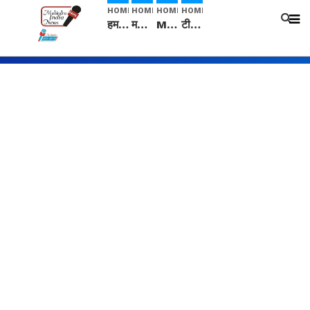
HOME
HOME
HOME
HOME
हम सनातनी..." सांसद kangana Ranaut से क्या बोली लड़की? Viral Jantar-Mantar | CJP protest
मनीषा हत्याकांड: हत्या, आत्महत्या या कोई बड़ा राज? | Full Story | Josh Haryana
Mangalsutra: हिंदू धर्म में शादी के बाद मंगलसूत्र क्यों पहनती है महिलाएं, किसने शुरु की ये परंपरा
टीम बीकेई ने एग्रीकल्चर ग्रेड की यूरिया खाद गट्टों में बदलकर टेक्निकल ग्रेड में बेचने वालों पर करवाई कार्रवाई: लखविंदर सिंह औलख