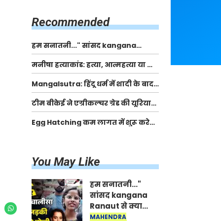
किसानों को मिलेगी 70 % तक सहायता
राशि
Recommended
हम सनातनी..." सांसद kangana
Ranaut से क्या बोली लड़की? Viral
मनीषा हत्याकांड: हत्या, आत्महत्या या कोई बड़ा राज?
Jantar-Mantar | CJP protest
| Full Story | Josh Haryana
Mangalsutra: हिंदू धर्म में शादी के बाद
मंगलसूत्र क्यों पहनती है महिलाएं, किसने
टीम बीकेई ने एग्रीकल्चर ग्रेड की यूरिया
शुरु की ये परंपरा
खाद गट्टों में बदलकर टेक्निकल ग्रेड में
Egg Hatching कम लागत में शुरू करे
बेचने वालों पर करवाई कार्रवाई:
नया बिजनेस। 17 हजार रुपए से शुरू करे।
लखविंदर सिंह औलख
Egg Hatching Machine
You May Like
हम सनातनी..."
सांसद kangana
Ranaut से क्या
बोली लड़की? Viral
MAHENDRA