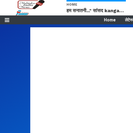
HOME
हम सनातनी..." सांसद kangana Ranaut से क्या बोली लड़की? Viral Jantar-Mantar | CJP protest
Home
लेटेस