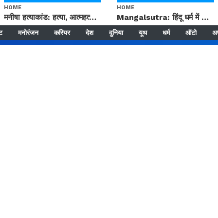
HOME
HOME
मनीषा हत्याकांड: हत्या, आत्महत्या या कोई बड़ा राज? | Full Story | Josh Haryana
Mangalsutra: हिंदू धर्म में शादी के बाद मंगलसूत्र क्यों पहनती है महिलाएं, किसने शुरु की ये परंपरा
्ट
मनोरंजन
करियर
देश
दुनिया
यूथ
धर्म
ऑटो
अ