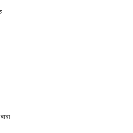
े
 बाबा