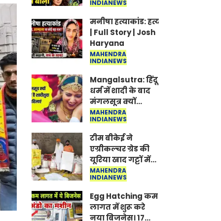
INDIANEWS
Jantar-Mantar |
CJP protest
मनीषा हत्याकांड: हत्या, आत्महत्या या क
| Full Story | Josh
Haryana
MAHENDRA
INDIANEWS
Mangalsutra: हिंदू
धर्म में शादी के बाद
मंगलसूत्र क्यों
पहनती है महिलाएं,
MAHENDRA
INDIANEWS
किसने शुरु की ये
परंपरा
टीम बीकेई ने
एग्रीकल्चर ग्रेड की
यूरिया खाद गट्टों में
बदलकर टेक्निकल
MAHENDRA
INDIANEWS
ग्रेड में बेचने वालों पर
करवाई कार्रवाई:
Egg Hatching कम
लखविंदर सिंह
लागत में शुरू करे
औलख
नया बिजनेस। 17