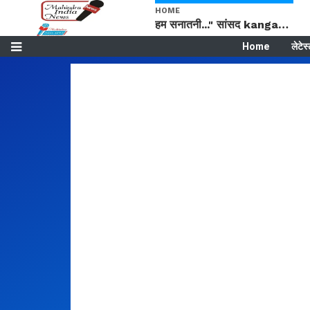
HOME
हम सनातनी..." सांसद kangana Ranaut से क्या बोली लड़की? Viral Jantar-Mantar | CJP protest
Home
लेटेस