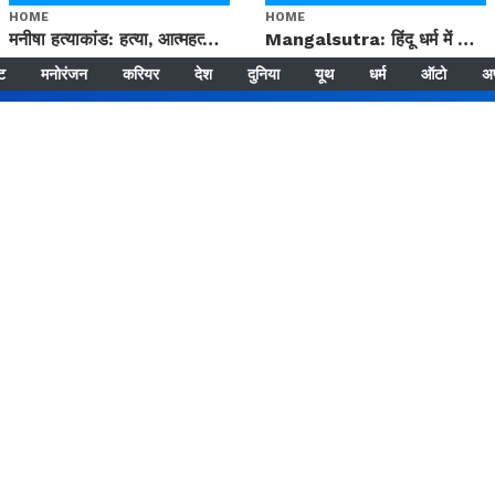
HOME
HOME
मनीषा हत्याकांड: हत्या, आत्महत्या या कोई बड़ा राज? | Full Story | Josh Haryana
Mangalsutra: हिंदू धर्म में शादी के बाद मंगलसूत्र क्यों पहनती है महिलाएं, किसने शुरु की ये परंपरा
्ट
मनोरंजन
करियर
देश
दुनिया
यूथ
धर्म
ऑटो
अ