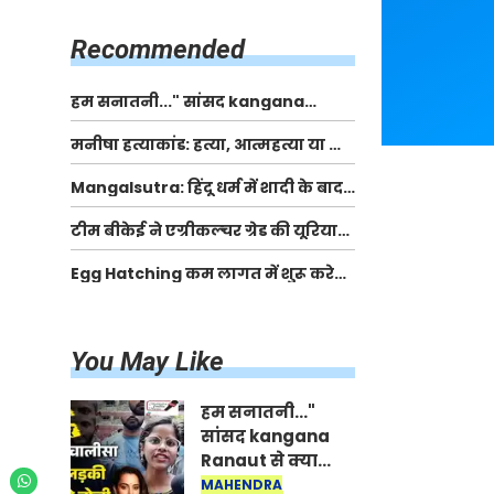
किसानों को मिलेगी 70 % तक सहायता
राशि
Recommended
हम सनातनी..." सांसद kangana
Ranaut से क्या बोली लड़की? Viral
मनीषा हत्याकांड: हत्या, आत्महत्या या कोई बड़ा राज?
Jantar-Mantar | CJP protest
| Full Story | Josh Haryana
Mangalsutra: हिंदू धर्म में शादी के बाद
मंगलसूत्र क्यों पहनती है महिलाएं, किसने
टीम बीकेई ने एग्रीकल्चर ग्रेड की यूरिया
शुरु की ये परंपरा
खाद गट्टों में बदलकर टेक्निकल ग्रेड में
Egg Hatching कम लागत में शुरू करे
बेचने वालों पर करवाई कार्रवाई:
नया बिजनेस। 17 हजार रुपए से शुरू करे।
लखविंदर सिंह औलख
Egg Hatching Machine
You May Like
हम सनातनी..."
सांसद kangana
Ranaut से क्या
बोली लड़की? Viral
MAHENDRA