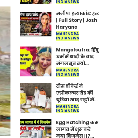
INDIANEWS
Jantar-Mantar |
CJP protest
मनीषा हत्याकांड: हत्या, आत्महत्या या क
| Full Story | Josh
Haryana
MAHENDRA
INDIANEWS
Mangalsutra: हिंदू
धर्म में शादी के बाद
मंगलसूत्र क्यों
पहनती है महिलाएं,
MAHENDRA
INDIANEWS
किसने शुरु की ये
परंपरा
टीम बीकेई ने
एग्रीकल्चर ग्रेड की
यूरिया खाद गट्टों में
बदलकर टेक्निकल
MAHENDRA
INDIANEWS
ग्रेड में बेचने वालों पर
करवाई कार्रवाई:
Egg Hatching कम
लखविंदर सिंह
लागत में शुरू करे
औलख
नया बिजनेस। 17