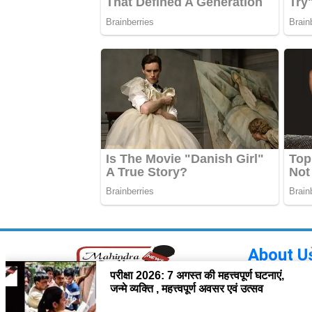
About U
Our Site Mahe
the world. We 
Read more!