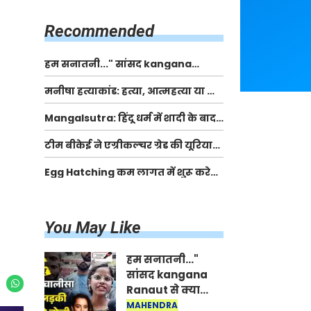
किसानों को मिलेगी 70 % तक सहायता
राशि
Recommended
हम सनातनी..." सांसद kangana
Ranaut से क्या बोली लड़की? Viral
मनीषा हत्याकांड: हत्या, आत्महत्या या कोई बड़ा राज?
Jantar-Mantar | CJP protest
| Full Story | Josh Haryana
Mangalsutra: हिंदू धर्म में शादी के बाद
मंगलसूत्र क्यों पहनती है महिलाएं, किसने
टीम बीकेई ने एग्रीकल्चर ग्रेड की यूरिया
शुरु की ये परंपरा
खाद गट्टों में बदलकर टेक्निकल ग्रेड में
Egg Hatching कम लागत में शुरू करे
बेचने वालों पर करवाई कार्रवाई:
नया बिजनेस। 17 हजार रुपए से शुरू करे।
लखविंदर सिंह औलख
Egg Hatching Machine
You May Like
हम सनातनी..."
सांसद kangana
Ranaut से क्या
बोली लड़की? Viral
MAHENDRA