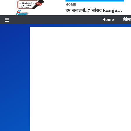
HOME
हम सनातनी..." सांसद kangana Ranaut से क्या बोली लड़की? Viral Jantar-Mantar | CJP protest
Home
लेटेस