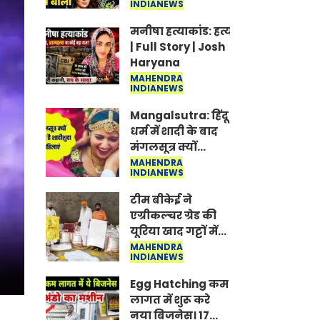
INDIANEWS
Jantar-Mantar |
CJP protest
मनीषा हत्याकांड: हत्या, आत्महत्या या क
| Full Story | Josh
Haryana
MAHENDRA
INDIANEWS
Mangalsutra: हिंदू
धर्म में शादी के बाद
मंगलसूत्र क्यों
पहनती है महिलाएं,
MAHENDRA
INDIANEWS
किसने शुरु की ये
परंपरा
टीम बीकेई ने
एग्रीकल्चर ग्रेड की
यूरिया खाद गट्टों में
बदलकर टेक्निकल
MAHENDRA
INDIANEWS
ग्रेड में बेचने वालों पर
करवाई कार्रवाई:
Egg Hatching कम
लखविंदर सिंह
लागत में शुरू करे
औलख
नया बिजनेस। 17