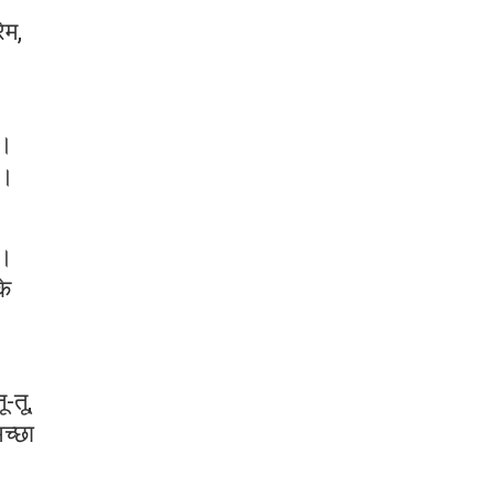
ेम,
ी।
ं।
द।
के
-तू,
अच्छा