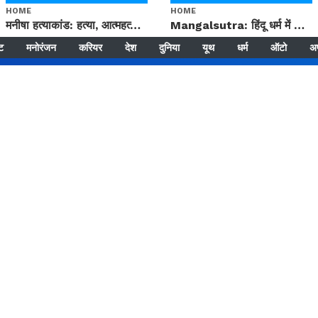
HOME
HOME
मनीषा हत्याकांड: हत्या, आत्महत्या या कोई बड़ा राज? | Full Story | Josh Haryana
Mangalsutra: हिंदू धर्म में शादी के बाद मंगलसूत्र क्यों पहनती है महिलाएं, किसने शुरु की ये परंपरा
्ट
मनोरंजन
करियर
देश
दुनिया
यूथ
धर्म
ऑटो
अ