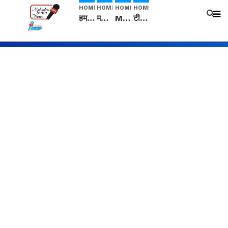
HOME
HOME
HOME
HOME
हम सनातनी..." सांसद kangana Ranaut से क्या बोली लड़की? Viral Jantar-Mantar | CJP protest
मनीषा हत्याकांड: हत्या, आत्महत्या या कोई बड़ा राज? | Full Story | Josh Haryana
Mangalsutra: हिंदू धर्म में शादी के बाद मंगलसूत्र क्यों पहनती है महिलाएं, किसने शुरु की ये परंपरा
टीम बीकेई ने एग्रीकल्चर ग्रेड की यूरिया खाद गट्टों में बदलकर टेक्निकल ग्रेड में बेचने वालों पर करवाई कार्रवाई: लखविंदर सिंह औलख