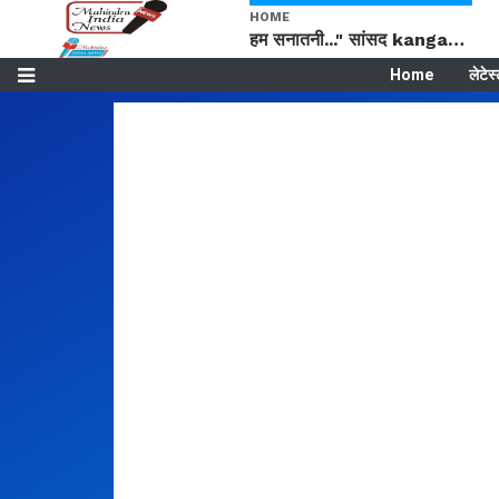
HOME
हम सनातनी..." सांसद kangana Ranaut से क्या बोली लड़की? Viral Jantar-Mantar | CJP protest
Home
लेटेस