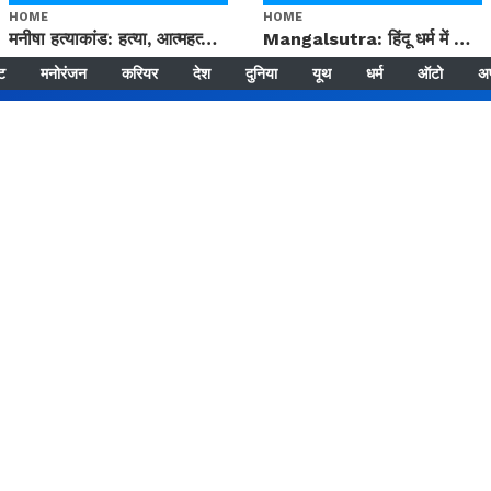
HOME
HOME
मनीषा हत्याकांड: हत्या, आत्महत्या या कोई बड़ा राज? | Full Story | Josh Haryana
Mangalsutra: हिंदू धर्म में शादी के बाद मंगलसूत्र क्यों पहनती है महिलाएं, किसने शुरु की ये परंपरा
्ट
मनोरंजन
करियर
देश
दुनिया
यूथ
धर्म
ऑटो
अ