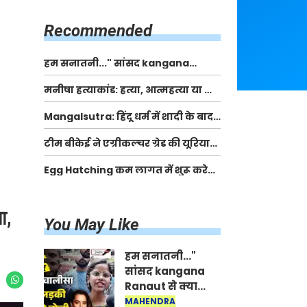
किसानों को मिलेगी 70 % तक सहायता
राशि
Recommended
हम सनातनी..." सांसद kangana
Ranaut से क्या बोली लड़की? Viral
मनीषा हत्याकांड: हत्या, आत्महत्या या कोई बड़ा राज?
Jantar-Mantar | CJP protest
| Full Story | Josh Haryana
Mangalsutra: हिंदू धर्म में शादी के बाद
मंगलसूत्र क्यों पहनती है महिलाएं, किसने
टीम बीकेई ने एग्रीकल्चर ग्रेड की यूरिया
शुरु की ये परंपरा
खाद गट्टों में बदलकर टेक्निकल ग्रेड में
Egg Hatching कम लागत में शुरू करे
बेचने वालों पर करवाई कार्रवाई:
नया बिजनेस। 17 हजार रुपए से शुरू करे।
लखविंदर सिंह औलख
Egg Hatching Machine
ा,
You May Like
हम सनातनी..."
सांसद kangana
Ranaut से क्या
बोली लड़की? Viral
MAHENDRA