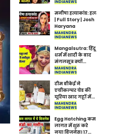
INDIANEWS
Jantar-Mantar |
CJP protest
मनीषा हत्याकांड: हत्या, आत्महत्या या क
| Full Story | Josh
Haryana
MAHENDRA
INDIANEWS
Mangalsutra: हिंदू
धर्म में शादी के बाद
मंगलसूत्र क्यों
पहनती है महिलाएं,
MAHENDRA
INDIANEWS
किसने शुरु की ये
परंपरा
टीम बीकेई ने
एग्रीकल्चर ग्रेड की
यूरिया खाद गट्टों में
बदलकर टेक्निकल
MAHENDRA
INDIANEWS
ग्रेड में बेचने वालों पर
करवाई कार्रवाई:
Egg Hatching कम
लखविंदर सिंह
लागत में शुरू करे
औलख
नया बिजनेस। 17