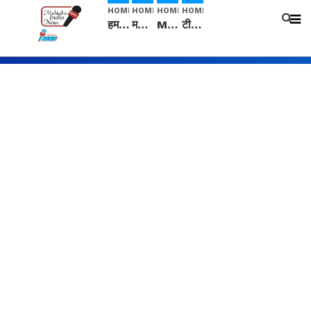
HOME
HOME
HOME
HOME
हम सनातनी..." सांसद kangana Ranaut से क्या बोली लड़की? Viral Jantar-Mantar | CJP protest
मनीषा हत्याकांड: हत्या, आत्महत्या या कोई बड़ा राज? | Full Story | Josh Haryana
Mangalsutra: हिंदू धर्म में शादी के बाद मंगलसूत्र क्यों पहनती है महिलाएं, किसने शुरु की ये परंपरा
टीम बीकेई ने एग्रीकल्चर ग्रेड की यूरिया खाद गट्टों में बदलकर टेक्निकल ग्रेड में बेचने वालों पर करवाई कार्रवाई: लखविंदर सिंह औलख