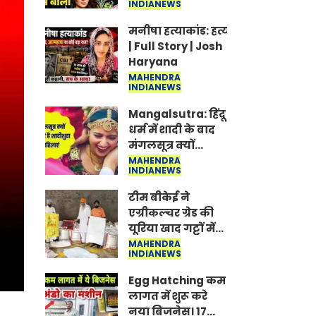
INDIANEWS
Jantar-Mantar |
CJP protest
मनीषा हत्याकांड: हत्या, आत्महत्या या क
| Full Story | Josh
Haryana
MAHENDRA
INDIANEWS
Mangalsutra: हिंदू
धर्म में शादी के बाद
मंगलसूत्र क्यों
पहनती है महिलाएं,
MAHENDRA
INDIANEWS
किसने शुरु की ये
परंपरा
टीम बीकेई ने
एग्रीकल्चर ग्रेड की
यूरिया खाद गट्टों में
बदलकर टेक्निकल
MAHENDRA
INDIANEWS
ग्रेड में बेचने वालों पर
करवाई कार्रवाई:
Egg Hatching कम
लखविंदर सिंह
लागत में शुरू करे
औलख
नया बिजनेस। 17