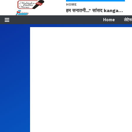
HOME
हम सनातनी..." सांसद kangana Ranaut से क्या बोली लड़की? Viral Jantar-Mantar | CJP protest
Home
लेटेस