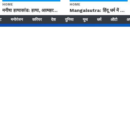
HOME
HOME
मनीषा हत्याकांड: हत्या, आत्महत्या या कोई बड़ा राज? | Full Story | Josh Haryana
Mangalsutra: हिंदू धर्म में शादी के बाद मंगलसूत्र क्यों पहनती है महिलाएं, किसने शुरु की ये परंपरा
्ट
मनोरंजन
करियर
देश
दुनिया
यूथ
धर्म
ऑटो
अ