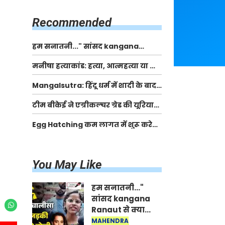
किसानों को मिलेगी 70 % तक सहायता
राशि
Recommended
हम सनातनी..." सांसद kangana
Ranaut से क्या बोली लड़की? Viral
मनीषा हत्याकांड: हत्या, आत्महत्या या कोई बड़ा राज?
Jantar-Mantar | CJP protest
| Full Story | Josh Haryana
Mangalsutra: हिंदू धर्म में शादी के बाद
मंगलसूत्र क्यों पहनती है महिलाएं, किसने
टीम बीकेई ने एग्रीकल्चर ग्रेड की यूरिया
शुरु की ये परंपरा
खाद गट्टों में बदलकर टेक्निकल ग्रेड में
Egg Hatching कम लागत में शुरू करे
बेचने वालों पर करवाई कार्रवाई:
नया बिजनेस। 17 हजार रुपए से शुरू करे।
लखविंदर सिंह औलख
Egg Hatching Machine
You May Like
हम सनातनी..."
सांसद kangana
Ranaut से क्या
बोली लड़की? Viral
MAHENDRA