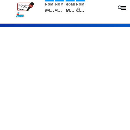
HOME
HOME
HOME
HOME
हम सनातनी..." सांसद kangana Ranaut से क्या बोली लड़की? Viral Jantar-Mantar | CJP protest
मनीषा हत्याकांड: हत्या, आत्महत्या या कोई बड़ा राज? | Full Story | Josh Haryana
Mangalsutra: हिंदू धर्म में शादी के बाद मंगलसूत्र क्यों पहनती है महिलाएं, किसने शुरु की ये परंपरा
टीम बीकेई ने एग्रीकल्चर ग्रेड की यूरिया खाद गट्टों में बदलकर टेक्निकल ग्रेड में बेचने वालों पर करवाई कार्रवाई: लखविंदर सिंह औलख