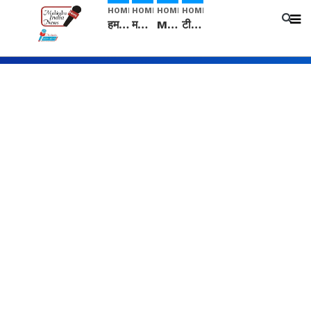
HOME
HOME
HOME
HOME
हम सनातनी..." सांसद kangana Ranaut से क्या बोली लड़की? Viral Jantar-Mantar | CJP protest
मनीषा हत्याकांड: हत्या, आत्महत्या या कोई बड़ा राज? | Full Story | Josh Haryana
Mangalsutra: हिंदू धर्म में शादी के बाद मंगलसूत्र क्यों पहनती है महिलाएं, किसने शुरु की ये परंपरा
टीम बीकेई ने एग्रीकल्चर ग्रेड की यूरिया खाद गट्टों में बदलकर टेक्निकल ग्रेड में बेचने वालों पर करवाई कार्रवाई: लखविंदर सिंह औलख