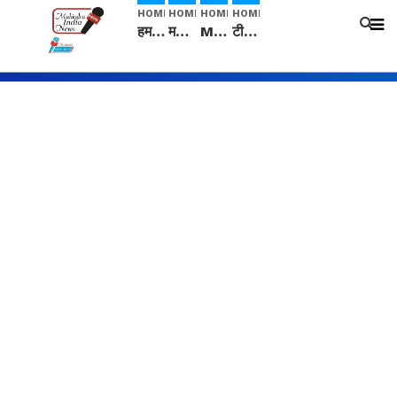
HOME
HOME
HOME
HOME
हम सनातनी..." सांसद kangana Ranaut से क्या बोली लड़की? Viral Jantar-Mantar | CJP protest
मनीषा हत्याकांड: हत्या, आत्महत्या या कोई बड़ा राज? | Full Story | Josh Haryana
Mangalsutra: हिंदू धर्म में शादी के बाद मंगलसूत्र क्यों पहनती है महिलाएं, किसने शुरु की ये परंपरा
टीम बीकेई ने एग्रीकल्चर ग्रेड की यूरिया खाद गट्टों में बदलकर टेक्निकल ग्रेड में बेचने वालों पर करवाई कार्रवाई: लखविंदर सिंह औलख