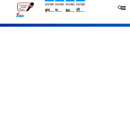
HOME
HOME
HOME
HOME
हम सनातनी..." सांसद kangana Ranaut से क्या बोली लड़की? Viral Jantar-Mantar | CJP protest
मनीषा हत्याकांड: हत्या, आत्महत्या या कोई बड़ा राज? | Full Story | Josh Haryana
Mangalsutra: हिंदू धर्म में शादी के बाद मंगलसूत्र क्यों पहनती है महिलाएं, किसने शुरु की ये परंपरा
टीम बीकेई ने एग्रीकल्चर ग्रेड की यूरिया खाद गट्टों में बदलकर टेक्निकल ग्रेड में बेचने वालों पर करवाई कार्रवाई: लखविंदर सिंह औलख