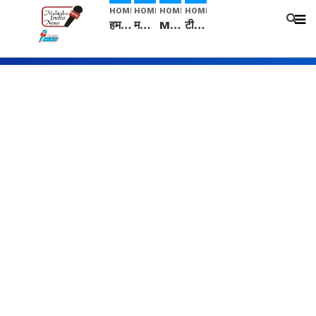
HOME
HOME
HOME
HOME
हम सनातनी..." सांसद kangana Ranaut से क्या बोली लड़की? Viral Jantar-Mantar | CJP protest
मनीषा हत्याकांड: हत्या, आत्महत्या या कोई बड़ा राज? | Full Story | Josh Haryana
Mangalsutra: हिंदू धर्म में शादी के बाद मंगलसूत्र क्यों पहनती है महिलाएं, किसने शुरु की ये परंपरा
टीम बीकेई ने एग्रीकल्चर ग्रेड की यूरिया खाद गट्टों में बदलकर टेक्निकल ग्रेड में बेचने वालों पर करवाई कार्रवाई: लखविंदर सिंह औलख