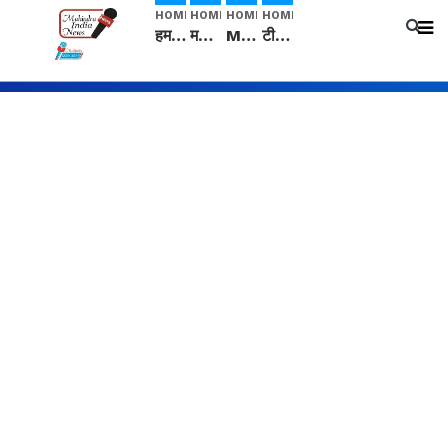
HOME
HOME
HOME
HOME
हम सनातनी..." सांसद kangana Ranaut से क्या बोली लड़की? Viral Jantar-Mantar | CJP protest
मनीषा हत्याकांड: हत्या, आत्महत्या या कोई बड़ा राज? | Full Story | Josh Haryana
Mangalsutra: हिंदू धर्म में शादी के बाद मंगलसूत्र क्यों पहनती है महिलाएं, किसने शुरु की ये परंपरा
टीम बीकेई ने एग्रीकल्चर ग्रेड की यूरिया खाद गट्टों में बदलकर टेक्निकल ग्रेड में बेचने वालों पर करवाई कार्रवाई: लखविंदर सिंह औलख