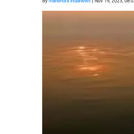
By
mahendra indianews
|
Nov 19, 2023, 08: