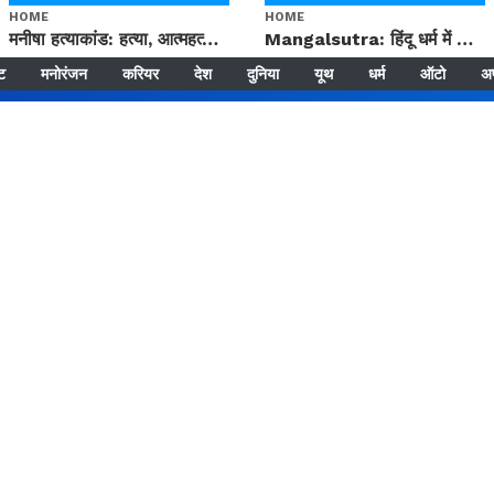
HOME
HOME
मनीषा हत्याकांड: हत्या, आत्महत्या या कोई बड़ा राज? | Full Story | Josh Haryana
Mangalsutra: हिंदू धर्म में शादी के बाद मंगलसूत्र क्यों पहनती है महिलाएं, किसने शुरु की ये परंपरा
्ट
मनोरंजन
करियर
देश
दुनिया
यूथ
धर्म
ऑटो
अ