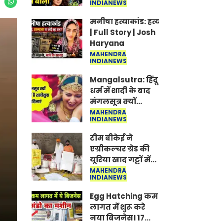
INDIANEWS
Jantar-Mantar |
CJP protest
मनीषा हत्याकांड: हत्या, आत्महत्या या क
| Full Story | Josh
Haryana
MAHENDRA
INDIANEWS
Mangalsutra: हिंदू
धर्म में शादी के बाद
मंगलसूत्र क्यों
पहनती है महिलाएं,
MAHENDRA
INDIANEWS
किसने शुरु की ये
परंपरा
टीम बीकेई ने
एग्रीकल्चर ग्रेड की
यूरिया खाद गट्टों में
बदलकर टेक्निकल
MAHENDRA
INDIANEWS
ग्रेड में बेचने वालों पर
करवाई कार्रवाई:
Egg Hatching कम
लखविंदर सिंह
लागत में शुरू करे
औलख
नया बिजनेस। 17