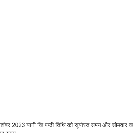
9 नवंबर 2023 यानी कि षष्‍ठी तिथि को सूर्यास्‍त समय और सोमवार क