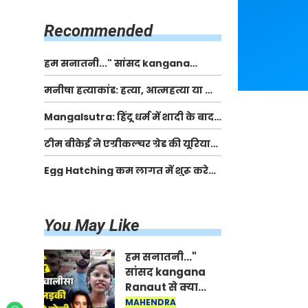
किसानों को मिलेगी 70 % तक सहायता
राशि
Recommended
हम सनातनी..." सांसद kangana
Ranaut से क्या बोली लड़की? Viral
मनीषा हत्याकांड: हत्या, आत्महत्या या कोई बड़ा राज?
Jantar-Mantar | CJP protest
| Full Story | Josh Haryana
Mangalsutra: हिंदू धर्म में शादी के बाद
मंगलसूत्र क्यों पहनती है महिलाएं, किसने
टीम बीकेई ने एग्रीकल्चर ग्रेड की यूरिया
शुरु की ये परंपरा
खाद गट्टों में बदलकर टेक्निकल ग्रेड में
Egg Hatching कम लागत में शुरू करे
बेचने वालों पर करवाई कार्रवाई:
नया बिजनेस। 17 हजार रुपए से शुरू करे।
लखविंदर सिंह औलख
Egg Hatching Machine
You May Like
हम सनातनी..."
सांसद kangana
Ranaut से क्या
बोली लड़की? Viral
MAHENDRA