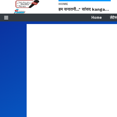
HOME
हम सनातनी..." सांसद kangana Ranaut से क्या बोली लड़की? Viral Jantar-Mantar | CJP protest
Home
लेटेस