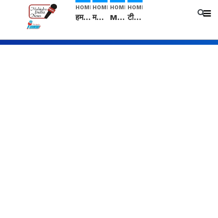
HOME
HOME
HOME
HOME
हम सनातनी..." सांसद kangana Ranaut से क्या बोली लड़की? Viral Jantar-Mantar | CJP protest
मनीषा हत्याकांड: हत्या, आत्महत्या या कोई बड़ा राज? | Full Story | Josh Haryana
Mangalsutra: हिंदू धर्म में शादी के बाद मंगलसूत्र क्यों पहनती है महिलाएं, किसने शुरु की ये परंपरा
टीम बीकेई ने एग्रीकल्चर ग्रेड की यूरिया खाद गट्टों में बदलकर टेक्निकल ग्रेड में बेचने वालों पर करवाई कार्रवाई: लखविंदर सिंह औलख