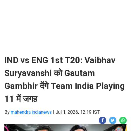
IND vs ENG 1st T20: Vaibhav
Suryavanshi को Gautam
Gambhir देंगे Team India Playing
11 में जगह
By
mahendra indianews
|
Jul 1, 2026, 12:19 IST