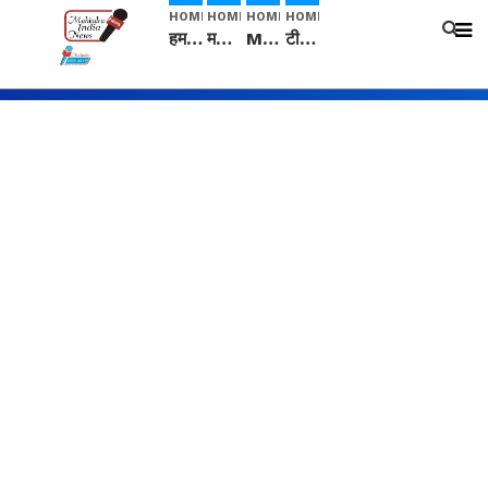
HOME
HOME
HOME
HOME
हम सनातनी..." सांसद kangana Ranaut से क्या बोली लड़की? Viral Jantar-Mantar | CJP protest
मनीषा हत्याकांड: हत्या, आत्महत्या या कोई बड़ा राज? | Full Story | Josh Haryana
Mangalsutra: हिंदू धर्म में शादी के बाद मंगलसूत्र क्यों पहनती है महिलाएं, किसने शुरु की ये परंपरा
टीम बीकेई ने एग्रीकल्चर ग्रेड की यूरिया खाद गट्टों में बदलकर टेक्निकल ग्रेड में बेचने वालों पर करवाई कार्रवाई: लखविंदर सिंह औलख