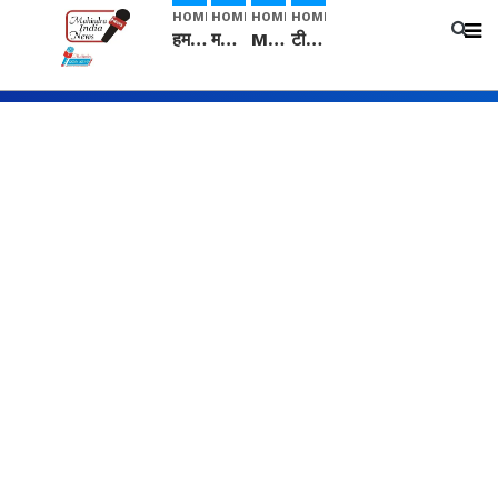
HOME
HOME
HOME
HOME
हम सनातनी..." सांसद kangana Ranaut से क्या बोली लड़की? Viral Jantar-Mantar | CJP protest
मनीषा हत्याकांड: हत्या, आत्महत्या या कोई बड़ा राज? | Full Story | Josh Haryana
Mangalsutra: हिंदू धर्म में शादी के बाद मंगलसूत्र क्यों पहनती है महिलाएं, किसने शुरु की ये परंपरा
टीम बीकेई ने एग्रीकल्चर ग्रेड की यूरिया खाद गट्टों में बदलकर टेक्निकल ग्रेड में बेचने वालों पर करवाई कार्रवाई: लखविंदर सिंह औलख