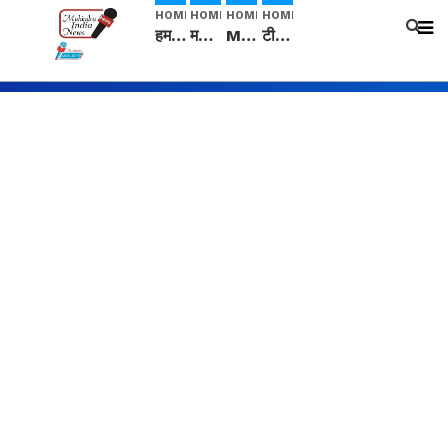
HOME
HOME
HOME
HOME
हम सनातनी..." सांसद kangana Ranaut से क्या बोली लड़की? Viral Jantar-Mantar | CJP protest
मनीषा हत्याकांड: हत्या, आत्महत्या या कोई बड़ा राज? | Full Story | Josh Haryana
Mangalsutra: हिंदू धर्म में शादी के बाद मंगलसूत्र क्यों पहनती है महिलाएं, किसने शुरु की ये परंपरा
टीम बीकेई ने एग्रीकल्चर ग्रेड की यूरिया खाद गट्टों में बदलकर टेक्निकल ग्रेड में बेचने वालों पर करवाई कार्रवाई: लखविंदर सिंह औलख