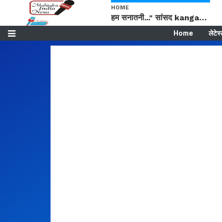
HOME
हम सनातनी..." सांसद kangana Ranaut से क्या बोली लड़की? Viral Jantar-Mantar | CJP protest
Home
लेटेस