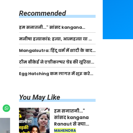
किसानों को मिलेगी 70 % तक सहायता
राशि
Recommended
हम सनातनी..." सांसद kangana
Ranaut से क्या बोली लड़की? Viral
मनीषा हत्याकांड: हत्या, आत्महत्या या कोई बड़ा राज?
Jantar-Mantar | CJP protest
| Full Story | Josh Haryana
Mangalsutra: हिंदू धर्म में शादी के बाद
मंगलसूत्र क्यों पहनती है महिलाएं, किसने
टीम बीकेई ने एग्रीकल्चर ग्रेड की यूरिया
शुरु की ये परंपरा
खाद गट्टों में बदलकर टेक्निकल ग्रेड में
Egg Hatching कम लागत में शुरू करे
बेचने वालों पर करवाई कार्रवाई:
नया बिजनेस। 17 हजार रुपए से शुरू करे।
लखविंदर सिंह औलख
Egg Hatching Machine
You May Like
हम सनातनी..."
सांसद kangana
Ranaut से क्या
बोली लड़की? Viral
MAHENDRA