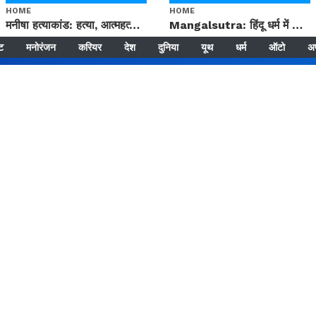
HOME
HOME
मनीषा हत्याकांड: हत्या, आत्महत्या या कोई बड़ा राज? | Full Story | Josh Haryana
Mangalsutra: हिंदू धर्म में शादी के बाद मंगलसूत्र क्यों पहनती है महिलाएं, किसने शुरु की ये परंपरा
्ट
मनोरंजन
करियर
देश
दुनिया
यूथ
धर्म
ऑटो
अ