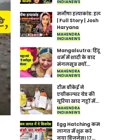
INDIANEWS
Jantar-Mantar |
CJP protest
मनीषा हत्याकांड: हत्या, आत्महत्या या क
| Full Story | Josh
Haryana
MAHENDRA
INDIANEWS
Mangalsutra: हिंदू
धर्म में शादी के बाद
मंगलसूत्र क्यों
पहनती है महिलाएं,
MAHENDRA
INDIANEWS
किसने शुरु की ये
परंपरा
टीम बीकेई ने
एग्रीकल्चर ग्रेड की
यूरिया खाद गट्टों में
बदलकर टेक्निकल
MAHENDRA
INDIANEWS
ग्रेड में बेचने वालों पर
करवाई कार्रवाई:
Egg Hatching कम
लखविंदर सिंह
लागत में शुरू करे
औलख
नया बिजनेस। 17