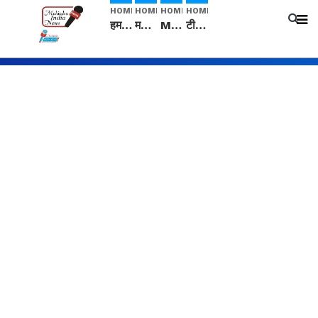
HOME
HOME
HOME
HOME
हम सनातनी..." सांसद kangana Ranaut से क्या बोली लड़की? Viral Jantar-Mantar | CJP protest
मनीषा हत्याकांड: हत्या, आत्महत्या या कोई बड़ा राज? | Full Story | Josh Haryana
Mangalsutra: हिंदू धर्म में शादी के बाद मंगलसूत्र क्यों पहनती है महिलाएं, किसने शुरु की ये परंपरा
टीम बीकेई ने एग्रीकल्चर ग्रेड की यूरिया खाद गट्टों में बदलकर टेक्निकल ग्रेड में बेचने वालों पर करवाई कार्रवाई: लखविंदर सिंह औलख