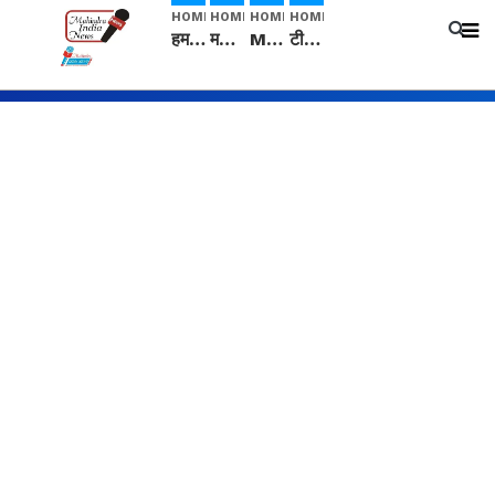
HOME
HOME
HOME
HOME
हम सनातनी..." सांसद kangana Ranaut से क्या बोली लड़की? Viral Jantar-Mantar | CJP protest
मनीषा हत्याकांड: हत्या, आत्महत्या या कोई बड़ा राज? | Full Story | Josh Haryana
Mangalsutra: हिंदू धर्म में शादी के बाद मंगलसूत्र क्यों पहनती है महिलाएं, किसने शुरु की ये परंपरा
टीम बीकेई ने एग्रीकल्चर ग्रेड की यूरिया खाद गट्टों में बदलकर टेक्निकल ग्रेड में बेचने वालों पर करवाई कार्रवाई: लखविंदर सिंह औलख