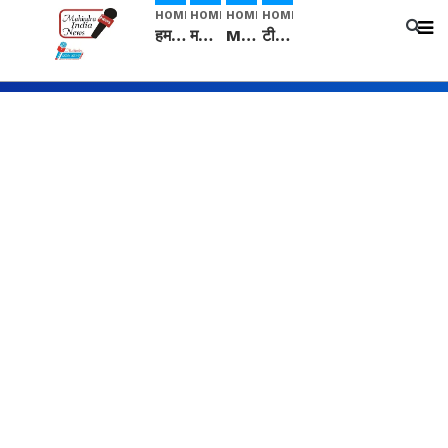
HOME
HOME
HOME
HOME
हम सनातनी..." सांसद kangana Ranaut से क्या बोली लड़की? Viral Jantar-Mantar | CJP protest
मनीषा हत्याकांड: हत्या, आत्महत्या या कोई बड़ा राज? | Full Story | Josh Haryana
Mangalsutra: हिंदू धर्म में शादी के बाद मंगलसूत्र क्यों पहनती है महिलाएं, किसने शुरु की ये परंपरा
टीम बीकेई ने एग्रीकल्चर ग्रेड की यूरिया खाद गट्टों में बदलकर टेक्निकल ग्रेड में बेचने वालों पर करवाई कार्रवाई: लखविंदर सिंह औलख