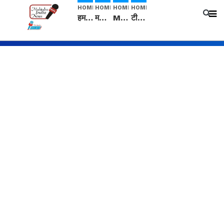
HOME
HOME
HOME
HOME
हम सनातनी..." सांसद kangana Ranaut से क्या बोली लड़की? Viral Jantar-Mantar | CJP protest
मनीषा हत्याकांड: हत्या, आत्महत्या या कोई बड़ा राज? | Full Story | Josh Haryana
Mangalsutra: हिंदू धर्म में शादी के बाद मंगलसूत्र क्यों पहनती है महिलाएं, किसने शुरु की ये परंपरा
टीम बीकेई ने एग्रीकल्चर ग्रेड की यूरिया खाद गट्टों में बदलकर टेक्निकल ग्रेड में बेचने वालों पर करवाई कार्रवाई: लखविंदर सिंह औलख