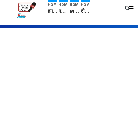
HOME
HOME
HOME
HOME
हम सनातनी..." सांसद kangana Ranaut से क्या बोली लड़की? Viral Jantar-Mantar | CJP protest
मनीषा हत्याकांड: हत्या, आत्महत्या या कोई बड़ा राज? | Full Story | Josh Haryana
Mangalsutra: हिंदू धर्म में शादी के बाद मंगलसूत्र क्यों पहनती है महिलाएं, किसने शुरु की ये परंपरा
टीम बीकेई ने एग्रीकल्चर ग्रेड की यूरिया खाद गट्टों में बदलकर टेक्निकल ग्रेड में बेचने वालों पर करवाई कार्रवाई: लखविंदर सिंह औलख