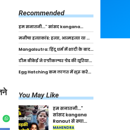
किसानों को मिलेगी 70 % तक सहायता
राशि
Recommended
हम सनातनी..." सांसद kangana
Ranaut से क्या बोली लड़की? Viral
मनीषा हत्याकांड: हत्या, आत्महत्या या कोई बड़ा राज?
Jantar-Mantar | CJP protest
| Full Story | Josh Haryana
Mangalsutra: हिंदू धर्म में शादी के बाद
मंगलसूत्र क्यों पहनती है महिलाएं, किसने
टीम बीकेई ने एग्रीकल्चर ग्रेड की यूरिया
शुरु की ये परंपरा
खाद गट्टों में बदलकर टेक्निकल ग्रेड में
Egg Hatching कम लागत में शुरू करे
बेचने वालों पर करवाई कार्रवाई:
नया बिजनेस। 17 हजार रुपए से शुरू करे।
लखविंदर सिंह औलख
Egg Hatching Machine
तने
You May Like
हम सनातनी..."
सांसद kangana
Ranaut से क्या
बोली लड़की? Viral
MAHENDRA