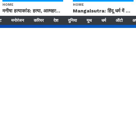
HOME
HOME
मनीषा हत्याकांड: हत्या, आत्महत्या या कोई बड़ा राज? | Full Story | Josh Haryana
Mangalsutra: हिंदू धर्म में शादी के बाद मंगलसूत्र क्यों पहनती है महिलाएं, किसने शुरु की ये परंपरा
्ट
मनोरंजन
करियर
देश
दुनिया
यूथ
धर्म
ऑटो
अ