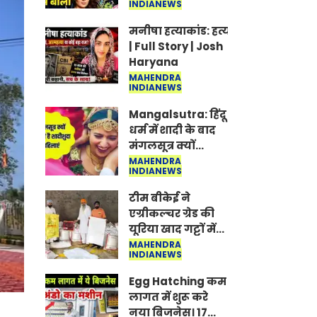
INDIANEWS
Jantar-Mantar |
CJP protest
मनीषा हत्याकांड: हत्या, आत्महत्या या क
| Full Story | Josh
Haryana
MAHENDRA
INDIANEWS
Mangalsutra: हिंदू
धर्म में शादी के बाद
मंगलसूत्र क्यों
पहनती है महिलाएं,
MAHENDRA
INDIANEWS
किसने शुरु की ये
परंपरा
टीम बीकेई ने
एग्रीकल्चर ग्रेड की
यूरिया खाद गट्टों में
बदलकर टेक्निकल
MAHENDRA
INDIANEWS
ग्रेड में बेचने वालों पर
करवाई कार्रवाई:
Egg Hatching कम
लखविंदर सिंह
लागत में शुरू करे
औलख
नया बिजनेस। 17