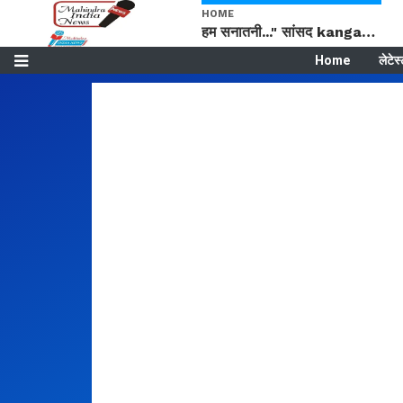
HOME
हम सनातनी..." सांसद kangana Ranaut से क्या बोली लड़की? Viral Jantar-Mantar | CJP protest
Home
लेटेस