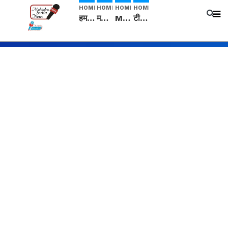
HOME
HOME
HOME
HOME
हम सनातनी..." सांसद kangana Ranaut से क्या बोली लड़की? Viral Jantar-Mantar | CJP protest
मनीषा हत्याकांड: हत्या, आत्महत्या या कोई बड़ा राज? | Full Story | Josh Haryana
Mangalsutra: हिंदू धर्म में शादी के बाद मंगलसूत्र क्यों पहनती है महिलाएं, किसने शुरु की ये परंपरा
टीम बीकेई ने एग्रीकल्चर ग्रेड की यूरिया खाद गट्टों में बदलकर टेक्निकल ग्रेड में बेचने वालों पर करवाई कार्रवाई: लखविंदर सिंह औलख