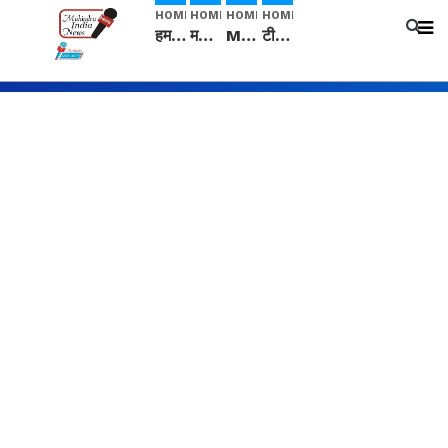
HOME
HOME
HOME
HOME
हम सनातनी..." सांसद kangana Ranaut से क्या बोली लड़की? Viral Jantar-Mantar | CJP protest
मनीषा हत्याकांड: हत्या, आत्महत्या या कोई बड़ा राज? | Full Story | Josh Haryana
Mangalsutra: हिंदू धर्म में शादी के बाद मंगलसूत्र क्यों पहनती है महिलाएं, किसने शुरु की ये परंपरा
टीम बीकेई ने एग्रीकल्चर ग्रेड की यूरिया खाद गट्टों में बदलकर टेक्निकल ग्रेड में बेचने वालों पर करवाई कार्रवाई: लखविंदर सिंह औलख