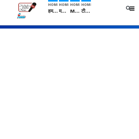
HOME
HOME
HOME
HOME
हम सनातनी..." सांसद kangana Ranaut से क्या बोली लड़की? Viral Jantar-Mantar | CJP protest
मनीषा हत्याकांड: हत्या, आत्महत्या या कोई बड़ा राज? | Full Story | Josh Haryana
Mangalsutra: हिंदू धर्म में शादी के बाद मंगलसूत्र क्यों पहनती है महिलाएं, किसने शुरु की ये परंपरा
टीम बीकेई ने एग्रीकल्चर ग्रेड की यूरिया खाद गट्टों में बदलकर टेक्निकल ग्रेड में बेचने वालों पर करवाई कार्रवाई: लखविंदर सिंह औलख